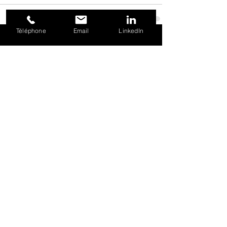
Téléphone
Email
LinkedIn
Voir tout
Posts récents